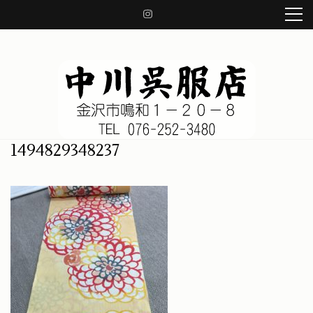
コ
ン
テ
ン
ツ
へ
ス
キ
ッ
中川呉服店 金沢市鳴和1-20-8
着物、帯、小物、草履、日本の良き伝統を守り、着物の知識をお伝え致します。
1494829348237
プ
(Enter
を
押
す)