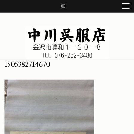
コ
ン
テ
ン
ツ
へ
ス
キ
ッ
中川呉服店 金沢市鳴和1-20-8
着物、帯、小物、草履、日本の良き伝統を守り、着物の知識をお伝え致します。
1505382714670
プ
(Enter
を
押
す)