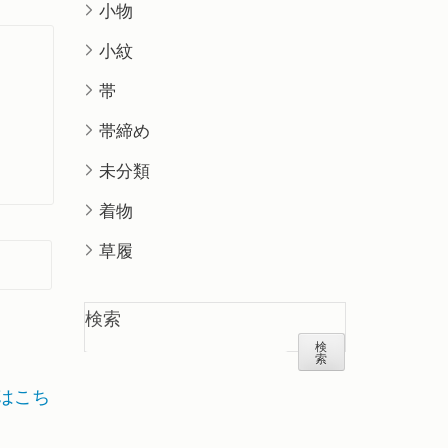
小物
小紋
帯
帯締め
未分類
着物
草履
検索
検
索
はこち