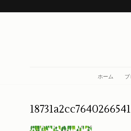
コ
ン
テ
ン
ツ
へ
ス
中川呉服店 金沢市鳴和
着物、帯、小物、草履、日本の良き伝統を守り
キ
ッ
ホーム
ブ
プ
(Enter
を
18731a2cc764026654
押
す)