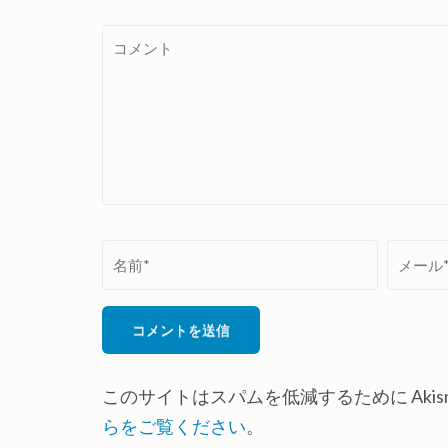
コ
メ
ン
ト
名
メ
前
ー
*
ル
*
このサイトはスパムを低減するために Akis
らをご覧ください
。