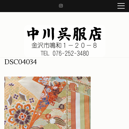
コ
ン
テ
ン
ツ
へ
ス
キ
ッ
中川呉服店 金沢市鳴和1-20-8
着物、帯、小物、草履、日本の良き伝統を守り、着物の知識をお伝え致します。
DSC04034
プ
(Enter
を
押
す)