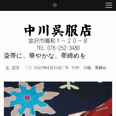
コ
ン
テ
ン
ツ
へ
ス
キ
ッ
中川呉服店 金沢市鳴和1-20-8
着物、帯、小物、草履、日本の良き伝統を守り、着物の知識をお伝え致します。
染帯に、華やかな、帯締めを
プ
(Enter
店主
2022年4月23日
TOP
、
小物
、
帯締め
を
押
す)