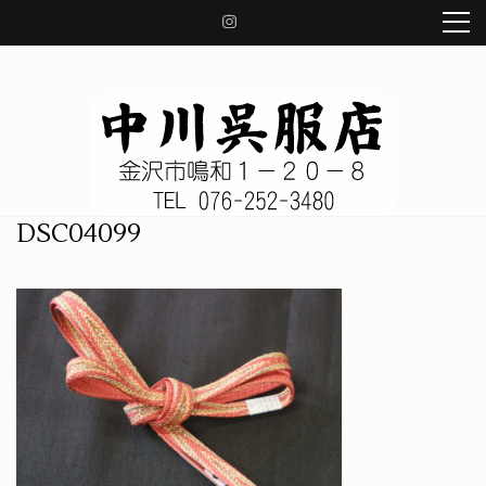
コ
ン
テ
ン
ツ
へ
ス
キ
ッ
中川呉服店 金沢市鳴和1-20-8
着物、帯、小物、草履、日本の良き伝統を守り、着物の知識をお伝え致します。
DSC04099
プ
(Enter
を
押
す)