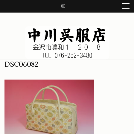
コ
ン
テ
ン
ツ
へ
ス
キ
ッ
中川呉服店 金沢市鳴和1-20-8
着物、帯、小物、草履、日本の良き伝統を守り、着物の知識をお伝え致します。
DSC06082
プ
(Enter
を
押
す)