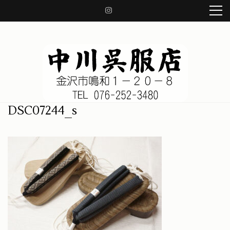
コ
ン
テ
ン
ツ
へ
ス
キ
ッ
中川呉服店 金沢市鳴和1-20-8
着物、帯、小物、草履、日本の良き伝統を守り、着物の知識をお伝え致します。
DSC07244_s
プ
(Enter
を
押
す)