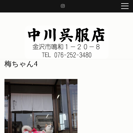
コ
ン
テ
ン
ツ
へ
ス
キ
ッ
中川呉服店 金沢市鳴和1-20-8
着物、帯、小物、草履、日本の良き伝統を守り、着物の知識をお伝え致します。
梅ちゃん4
プ
(Enter
を
押
す)