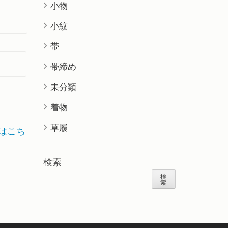
小物
小紋
帯
帯締め
未分類
着物
草履
はこち
検索
検
索