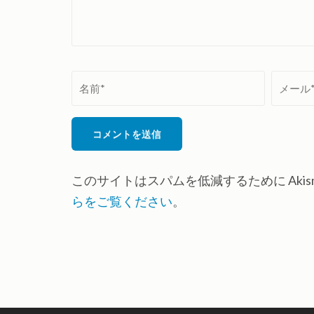
名
メ
前
ー
*
ル
*
このサイトはスパムを低減するために Akis
らをご覧ください
。