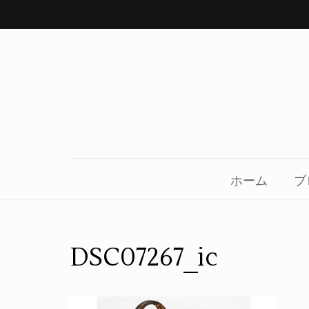
コ
ン
テ
ン
ツ
へ
ス
中川呉服店 金沢市鳴和
着物、帯、小物、草履、日本の良き伝統を守り
キ
ッ
ホーム
ブ
プ
(Enter
を
DSC07267_ic
押
す)