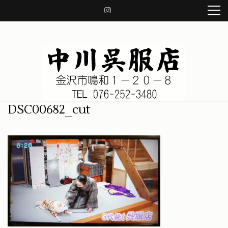
コ
ン
テ
ン
ツ
へ
ス
キ
ッ
中川呉服店 金沢市鳴和1-20-8
着物、帯、小物、草履、日本の良き伝統を守り、着物の知識をお伝え致します。
DSC00682_cut
プ
(Enter
を
押
す)