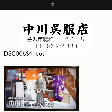
コ
ン
テ
ン
ツ
へ
ス
キ
ッ
中川呉服店 金沢市鳴和1-20-8
着物、帯、小物、草履、日本の良き伝統を守り、着物の知識をお伝え致します。
DSC00684_cut
プ
(Enter
を
押
す)