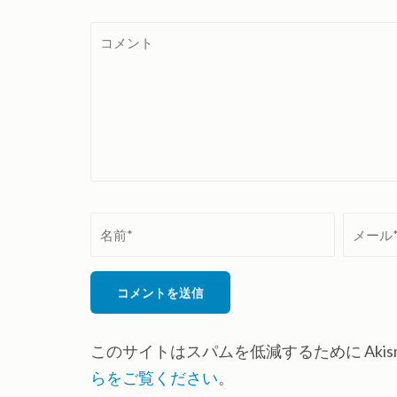
コ
メ
ン
ト
名
メ
前
ー
*
ル
*
このサイトはスパムを低減するために Akis
らをご覧ください
。