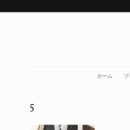
コ
ン
テ
ン
ツ
へ
ス
中川呉服店 金沢市鳴和
着物、帯、小物、草履、日本の良き伝統を守り
キ
ッ
ホーム
ブ
プ
(Enter
を
5
押
す)