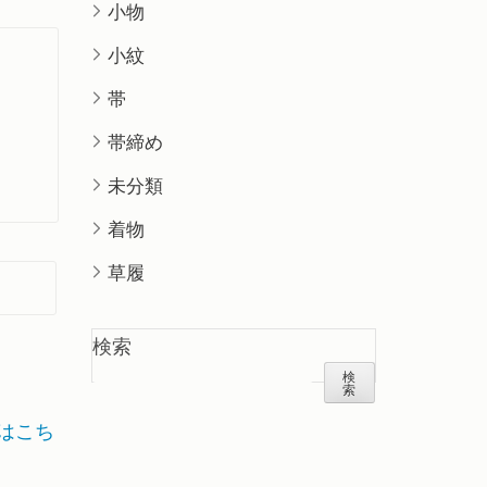
小物
小紋
帯
帯締め
未分類
着物
草履
検索
検
索
はこち