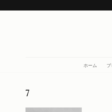
コ
ン
テ
ン
ツ
へ
ス
中川呉服店 金沢市鳴和
着物、帯、小物、草履、日本の良き伝統を守り
キ
ッ
ホーム
ブ
プ
(Enter
を
7
押
す)