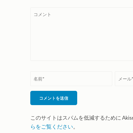
コ
メ
ン
ト
名
メ
前
ー
*
ル
*
このサイトはスパムを低減するために Akis
らをご覧ください
。