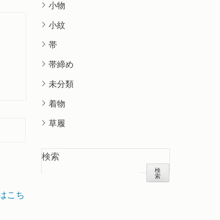
小物
小紋
帯
帯締め
未分類
着物
草履
検索
検
索
はこち