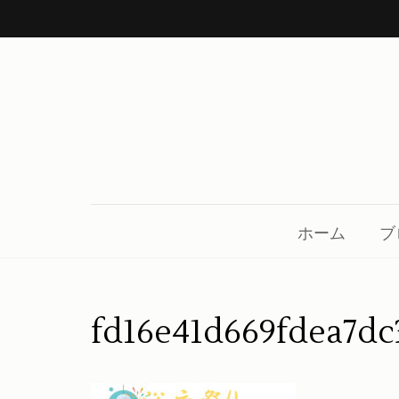
コ
ン
テ
ン
ツ
へ
ス
中川呉服店 金沢市鳴和
着物、帯、小物、草履、日本の良き伝統を守り
キ
ッ
ホーム
ブ
プ
(Enter
を
fd16e41d669fdea7d
押
す)