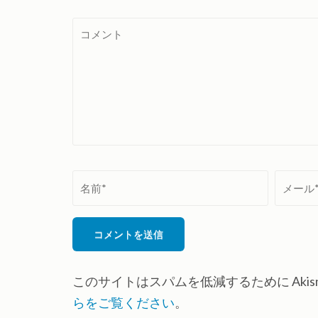
コ
メ
ン
ト
名
メ
前
ー
*
ル
*
このサイトはスパムを低減するために Akis
らをご覧ください
。