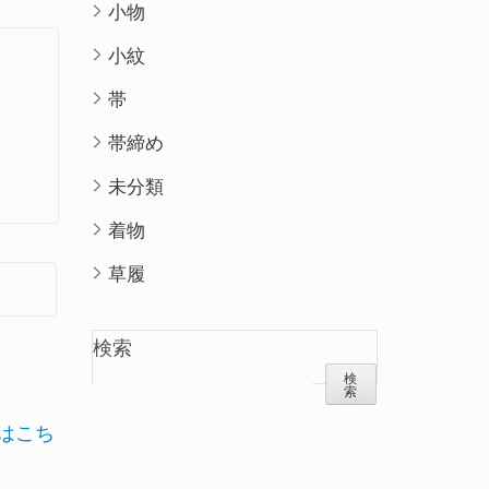
小物
小紋
帯
帯締め
未分類
着物
草履
検索
検
索
はこち