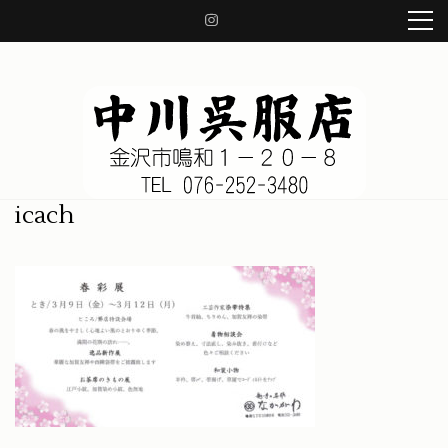
コ
ン
テ
ン
ツ
へ
ス
キ
ッ
中川呉服店 金沢市鳴和1-20-8
着物、帯、小物、草履、日本の良き伝統を守り、着物の知識をお伝え致します。
icach
プ
(Enter
を
押
す)